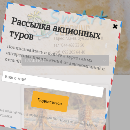
адрес: г.Киев, бул.В.Гавела, 8
тел: 044 466 33 50
моб: 095 205 64 40
ГЛАВНАЯ