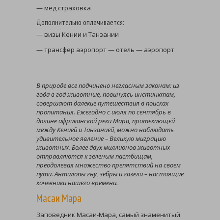
— мед страховка
Дополнительно оплачивается:
— визы Кении и Танзании
— трансфер аэропорт — отель — аэропорт
В природе все подчинено негласным законам: из
года в год животные, повинуясь инстинктам,
совершают далекие путешествия в поисках
пропитания. Ежегодно с июля по сентябрь в
долине африканской реки Мара, протекающей
между Кенией и Танзанией, можно наблюдать
удивительное явление – Великую миграцию
животных. Более двух миллионов животных
отправляются к зеленым пастбищам,
преодолевая множество препятствий на своем
пути. Антилопы гну, зебры и газели – настоящие
кочевники нашего времени.
Масаи Мара
Заповедник Масаи-Мара, самый знаменитый