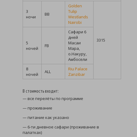
Golden
3
Tulip
BB
ночи
Westlands
Nairobi
Сафари 6
дней
3315
5
Масаи
FB
ночей
Мара,
о.Накуру,
Амбосели
8
Riu Palace
ALL
ночей
Zanzibar
В стоимость входит:
— все перелёты по программе
— проживание
— питание как указано
— 6-ти дневное сафари (проживание в
палатках)