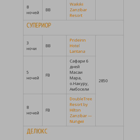
Waikiki
8
BB
Zanzibar
ночей
Resort
СУПЕРИОР
Prideinn
3
BB
Hotel
ночи
Lantana
Сафари 6
дней
5
Масаи
FB
ночей
Мара,
2850
о.Накуру,
Амбосели
DoubleTree
Resort by
8
FB
Hilton
ночей
Zanzibar —
Nungwi
ДЕЛЮКС