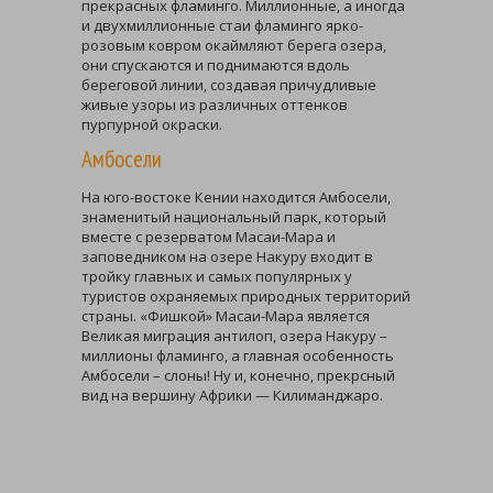
прекрасных фламинго. Миллионные, а иногда
и двухмиллионные стаи фламинго ярко-
розовым ковром окаймляют берега озера,
они спускаются и поднимаются вдоль
береговой линии, создавая причудливые
живые узоры из различных оттенков
пурпурной окраски.
Амбосели
На юго-востоке Кении находится Амбосели,
знаменитый национальный парк, который
вместе с резерватом Масаи-Мара и
заповедником на озере Накуру входит в
тройку главных и самых популярных у
туристов охраняемых природных территорий
страны. «Фишкой» Масаи-Мара является
Великая миграция антилоп, озера Накуру –
миллионы фламинго, а главная особенность
Амбосели – слоны! Ну и, конечно, прекрсный
вид на вершину Африки — Килиманджаро.