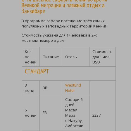
Великой миграции и пляжный отдых а
Занзибаре
В программе сафари посещение трёх самых
популярных заповедных территорий Кении!
Стоимость указана для 1 человека в 2-х
местном номере в дол
Кол-
Стоимость
во
Питание
Отель
для 1 чел
ночей
USD
СТАНДАРТ
3
WestEnd
BB
ночи
Hotel
Сафари 6
дней
5
Масаи
FB
ночей
Мара,
2237
о.Накуру,
Амбосели