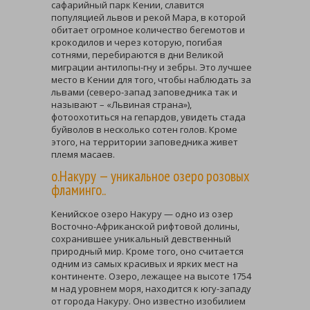
сафарийный парк Кении, славится
популяцией львов и рекой Мара, в которой
обитает огромное количество бегемотов и
крокодилов и через которую, погибая
сотнями, перебираются в дни Великой
миграции антилопы-гну и зебры. Это лучшее
место в Кении для того, чтобы наблюдать за
львами (северо-запад заповедника так и
называют – «Львиная страна»),
фотоохотиться на гепардов, увидеть стада
буйволов в несколько сотен голов. Кроме
этого, на территории заповедника живет
племя масаев.
о.Накуру — уникальное озеро розовых
фламинго..
Кенийское озеро Накуру — одно из озер
Восточно-Африканской рифтовой долины,
сохранившее уникальный девственный
природный мир. Кроме того, оно считается
одним из самых красивых и ярких мест на
континенте. Озеро, лежащее на высоте 1754
м над уровнем моря, находится к югу-западу
от города Накуру. Оно известно изобилием