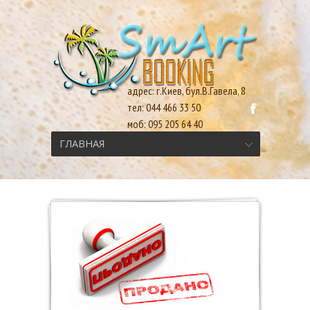
адрес: г.Киев, бул.В.Гавела, 8
тел: 044 466 33 50
моб: 095 205 64 40
ГЛАВНАЯ