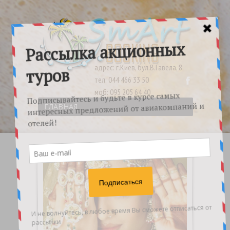
адрес: г.Киев, бул.В.Гавела, 8
тел: 044 466 33 50
моб: 095 205 64 40
ГЛАВНАЯ