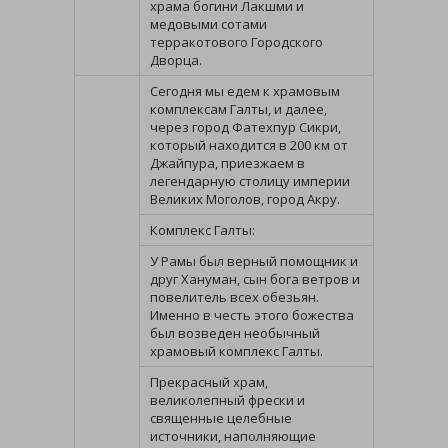
храма богини Лакшми и
медовыми сотами
терракотового Городского
Дворца.
Сегодня мы едем к храмовым
комплексам Галты, и далее,
через город Фатехпур Сикри,
который находится в 200 км от
Джайпура, приезжаем в
легендарную столицу империи
Великих Моголов, город Акру.
Комплекс Галты:
У Рамы был верный помощник и
друг Хануман, сын бога ветров и
повелитель всех обезьян.
Именно в честь этого божества
был возведен необычный
храмовый комплекс Галты.
Прекрасный храм,
великолепный фрески и
священные целебные
источники, наполняющие