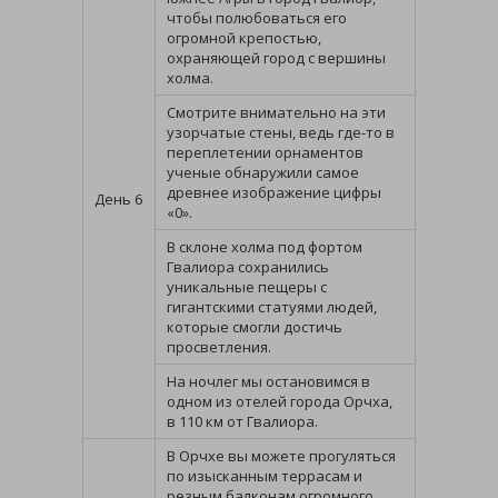
чтобы полюбоваться его
огромной крепостью,
охраняющей город с вершины
холма.
Смотрите внимательно на эти
узорчатые стены, ведь где-то в
переплетении орнаментов
ученые обнаружили самое
древнее изображение цифры
День 6
«0».
В склоне холма под фортом
Гвалиора сохранились
уникальные пещеры с
гигантскими статуями людей,
которые смогли достичь
просветления.
На ночлег мы остановимся в
одном из отелей города Орчха,
в 110 км от Гвалиора.
В Орчхе вы можете прогуляться
по изысканным террасам и
резным балконам огромного