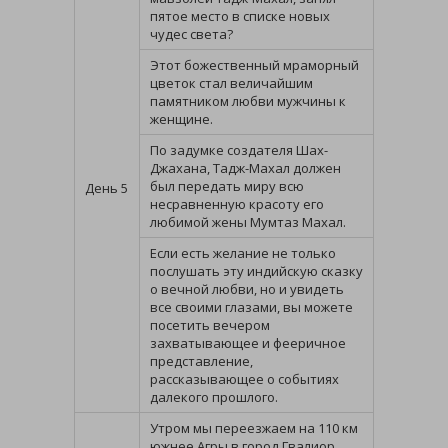
пятое место в списке новых
чудес света?
Этот божественный мраморный
цветок стал величайшим
памятником любви мужчины к
женщине.
По задумке создателя Шах-
Джахана, Тадж-Махал должен
был передать миру всю
День 5
несравненную красоту его
любимой жены Мумтаз Махал.
Если есть желание не только
послушать эту индийскую сказку
о вечной любви, но и увидеть
все своими глазами, вы можете
посетить вечером
захватывающее и фееричное
представление,
рассказывающее о событиях
далекого прошлого.
Утром мы переезжаем на 110 км
южнее Агры в город Гвалиор,