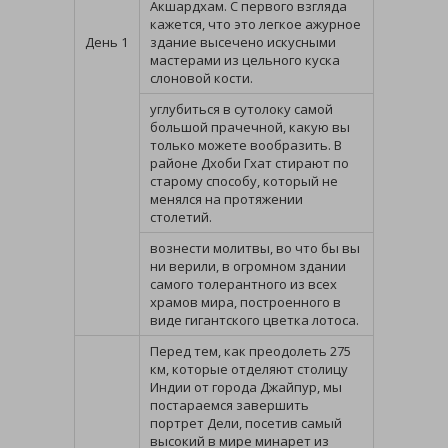
Акшардхам. С первого взгляда
кажется, что это легкое ажурное
День 1
здание высечено искусными
мастерами из цельного куска
слоновой кости.
углубиться в сутолоку самой
большой прачечной, какую вы
только можете вообразить. В
районе Дхоби Гхат стирают по
старому способу, который не
менялся на протяжении
столетий.
вознести молитвы, во что бы вы
ни верили, в огромном здании
самого толерантного из всех
храмов мира, построенного в
виде гигантского цветка лотоса.
Перед тем, как преодолеть 275
км, которые отделяют столицу
Индии от города Джайпур, мы
постараемся завершить
портрет Дели, посетив самый
высокий в мире минарет из