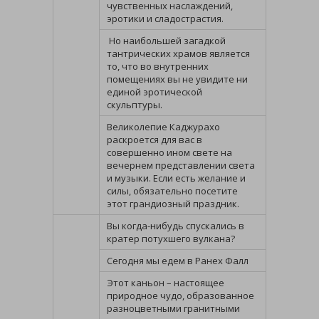
чувственных наслаждений,
эротики и сладострастия.
Но наибольшей загадкой
тантрических храмов является
то, что во внутренних
помещениях вы не увидите ни
единой эротической
скульптуры.
Великолепие Каджурахо
раскроется для вас в
совершенно ином свете на
вечернем представлении света
и музыки. Если есть желание и
силы, обязательно посетите
этот грандиозный праздник.
Вы когда-нибудь спускались в
кратер потухшего вулкана?
Сегодня мы едем в Ранех Фалл
Этот каньон – настоящее
природное чудо, образованное
разноцветными гранитными