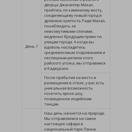
дворца Джахангир Махал,
пройтись по каменному мосту,
соединяющему новый город и
древнюю крепость Радж Махал,
понаблюдать за
невозмутимыми слонами,
медленно бредущим прямо по
улицам города. А когда вы
День 7
вдоволь насладитесь
средневековым очарованием и
неспешным ритмом этого
райского уголка, мы отправимся
в Каджурахо.
После прибытия на место и
размещения в отеле, у вас есть
уникальная возможность
посетить яркое шоу,
посвященное индийским
танцам.
Наш день начнется на природе.
Мы отправляемся на самое
настоящее сафари в
национальный парк Панна.