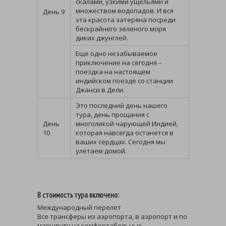
скалами, узкими ущельями и
множеством водопадов. И вся
День 9
эта красота затеряна посреди
бескрайнего зеленого моря
диких джунглей.
Еще одно незабываемое
приключение на сегодня –
поездка на настоящем
индийском поезде со станции
Джанси в Дели.
Это последний день нашего
тура, день прощания с
День
многоликой чарующей Индией,
10
которая навсегда останется в
ваших сердцах. Сегодня мы
улетаем домой.
В стоимость тура включено:
Международный перелет
Все трансферы из аэропорта, в аэропорт и по
маршруту на комфортабельных