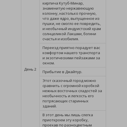
кирпича Кутуб-Минар,
знаменитую нержавеющую
колонну, настолько прочную,
что даже ядро, выпущенное из
пушки, не смогло ее повредить,
и необычный индуистский храм
солнцеликой Лакшми, богини
счастья и изобилия.
Переезд приятно порадует вас
комфортом нашего транспорта
и экзотическими пейзажами за
окном.
День 2
Прибытие в Джайпур.
Этот сказочный город можно
сравнить с огромной коробкой
нежных восточных сладостей за
необычность и легкость его
потрясающих старинных
зданий.
В этот день мы лишь слегка
приоткроем эту коробку,
проехав по разноцветным