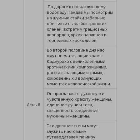
По дороге к впечатляющему
водопаду Пандав мы посмотрим
на шумные стайки забавных
обезьян и стада быстроногих
оленей, встретим грациозных
леопардов, ярких павлинов и
терпеливых крокодилов.
Во второй половине дня нас
ждут впечатляющие храмы
Каджурахо с великолепными
эротическими композициями,
рассказывающими о самых,
сокровенных и волнующих
моментах человеческой жизни.
Он прославляют духовную и
чувственную красоту женщины,
День 8
единение души и тела,
священность соединения
мужчины и женщины.
Эти древние стены могут
служить настоящим
путеводителем по миру