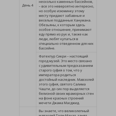
несколько каменных бассейнов,
День 4
– все это невероятно интересно,
но особую изюминку этому
месту придают забавные и
веселые подданные Ханумана.
Обезьяны, к которым здесь
особое отношение, принимают
еду прямо из рук и, также как
люди, любят купаться в
специально отведенном для них
бассейне.
Фатехпур Сикри – настоящий
город музей. Это место связано
с удивительным предсказанием
старого суфия о том, что у
императора родиться
достойный наследник. Мавзолей
этого суфия, святого Салима
Чашти, до сих пор выделяется
белизной своих мраморных стен
на фоне красных строений
мечети Джама Масджид.
Вы знаете, что великолепный
мавзолей Тадж-Махал, занял