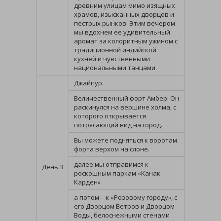
древним улицам мимо изящных
храмов, изысканных дворцов и
пестрых рынков. Этим вечером
мы вдохнем ее удивительный
аромат за колоритным ужином с
традиционной индийской
кухней и чувственными
национальными танцами.
Джайпур.
Величественный форт Амбер. Он
раскинулся на вершине холма, с
которого открывается
потрясающий вид на город.
Вы можете подняться к воротам
форта верхом на слоне.
далее мы отправимся к
День 3
роскошным паркам «Канак
Карден»
а потом – к «Розовому городу», с
его Дворцом Ветров и Дворцом
Воды, белоснежными стенами